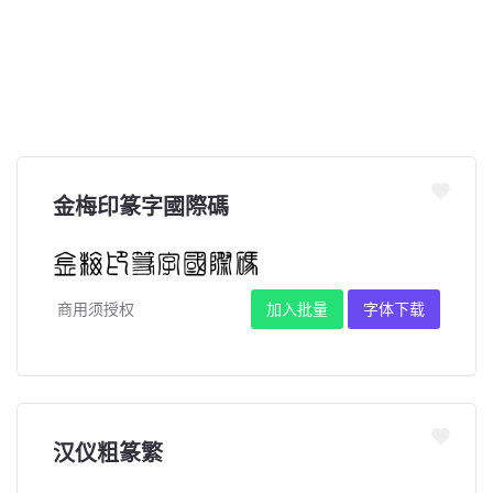
金梅印篆字國際碼
商用须授权
加入批量
字体下载
汉仪粗篆繁