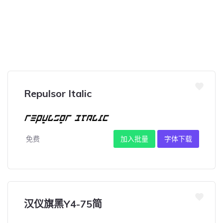
Repulsor Italic
免费
加入批量
字体下载
汉仪旗黑Y4-75简