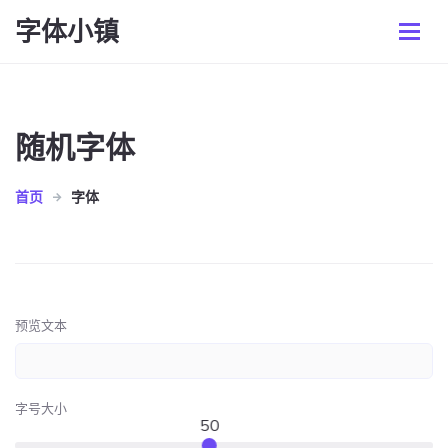
字体小镇
随机字体
首页
字体
预览文本
字号大小
50