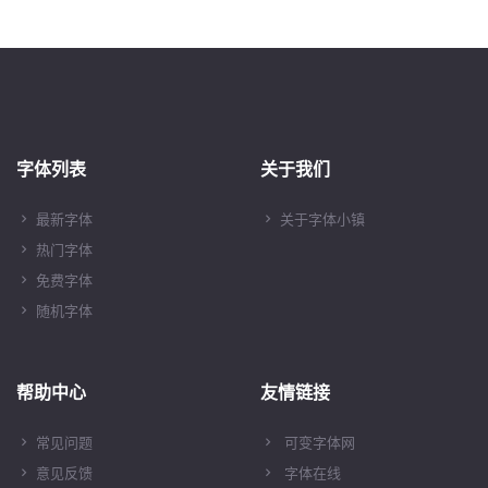
字体列表
关于我们
最新字体
关于字体小镇
热门字体
免费字体
随机字体
帮助中心
友情链接
常见问题
可变字体网
意见反馈
字体在线