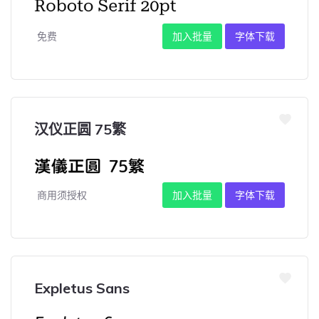
免费
加入批量
字体下载
汉仪正圆 75繁
商用须授权
加入批量
字体下载
Expletus Sans