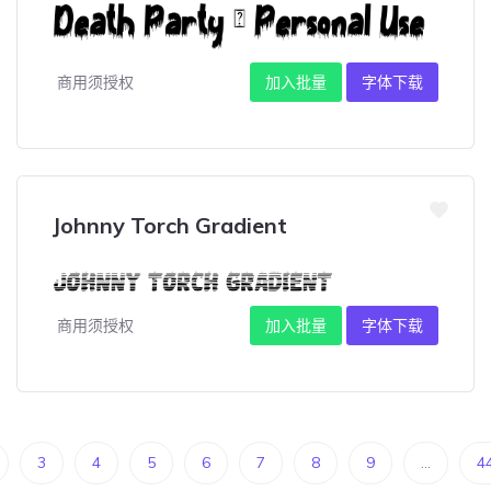
商用须授权
加入批量
字体下载
Johnny Torch Gradient
商用须授权
加入批量
字体下载
3
4
5
6
7
8
9
...
4