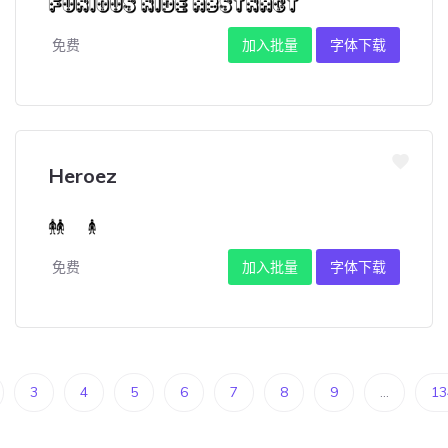
免费
加入批量
字体下载
Heroez
免费
加入批量
字体下载
3
4
5
6
7
8
9
...
13