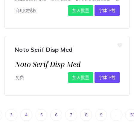
商用须授权
加入批量
字体下载
Noto Serif Disp Med
免费
加入批量
字体下载
3
4
5
6
7
8
9
...
5