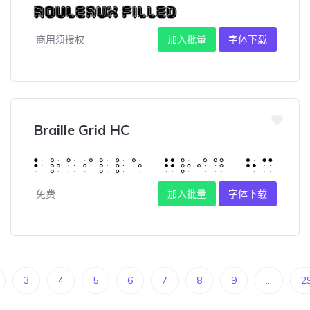
商用须授权
加入批量
字体下载
Braille Grid HC
免费
加入批量
字体下载
3
4
5
6
7
8
9
...
2