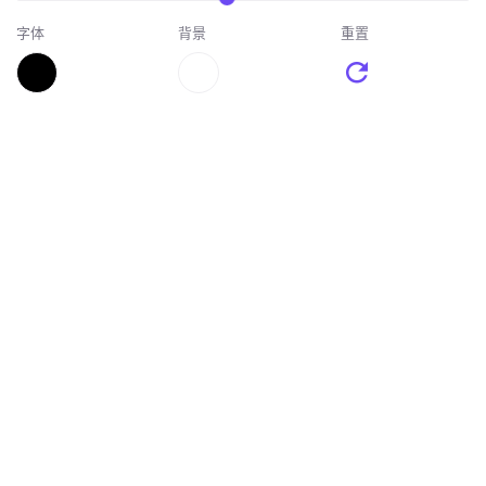
字体
背景
重置