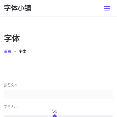
字体小镇
字体
首页
字体
预览文本
字号大小
50