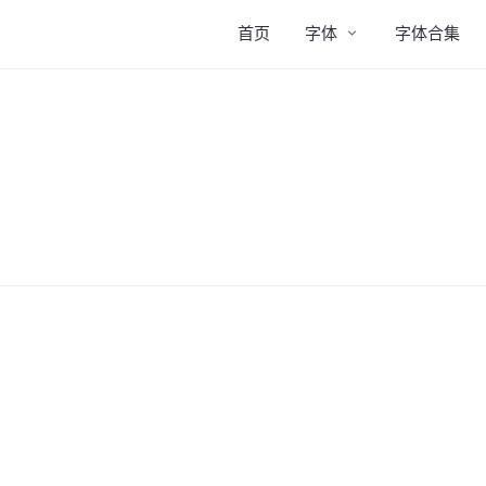
首页
字体
字体合集