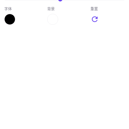
字体
背景
重置