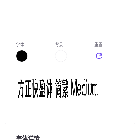
字体
背景
重置
字体详情