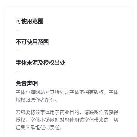
可使用范围
-
不可使用范围
-
字体来源及授权出处
-
免责声明
字体小镇网站对其所列之字体不拥有版权，字体
版权归原作者所有。
若您要将该字体用于商业目的，请联系作者获得
授权，字体小镇网站对您使用该字体带来的一切
后果不承担任何责任。