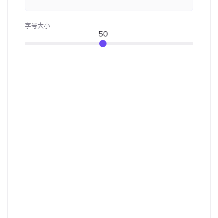
字号大小
50