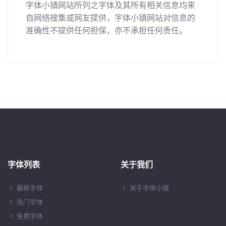
字体小镇网站所列之字体及其所有相关信息均来
自网络搜集或网友提供，字体小镇网站对信息的
准确性不提供任何担保，亦不承担任何责任。
字体列表
关于我们
最新字体
关于字体小镇
热门字体
免费字体