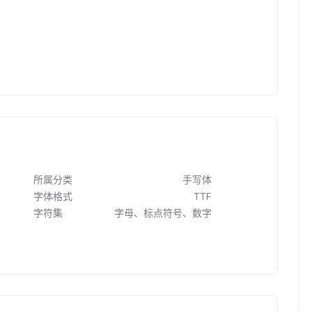
所属分类
手写体
字体格式
TTF
字符集
字母、标点符号、数字