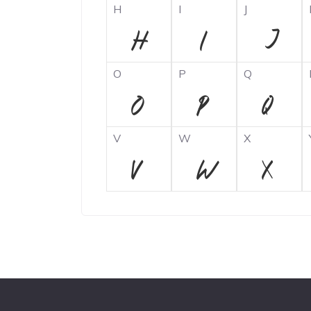
H
I
J
O
P
Q
V
W
X