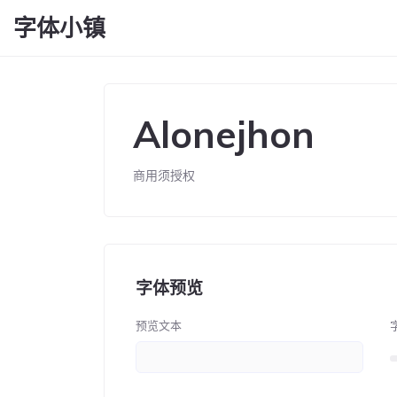
字体小镇
Alonejhon
商用须授权
字体预览
预览文本