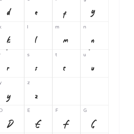
k
l
m
n
r
s
t
u
y
z
D
E
F
G