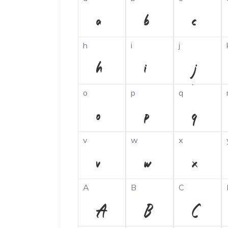
h
i
j
o
p
q
v
w
x
A
B
C