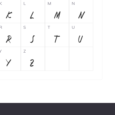
K
L
M
N
R
S
T
U
Y
Z