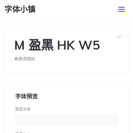
字体小镇
M 盈黑 HK W5
商用须授权
字体预览
预览文本