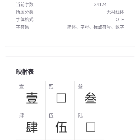
当前字数
24124
所属分类
无衬线体
字体格式
OTF
字符集
简体、字母、标点符号、数字
映射表
壹
贰
叁
肆
伍
陆