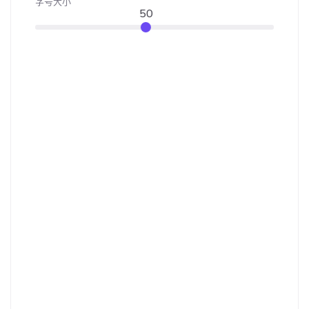
字号大小
50