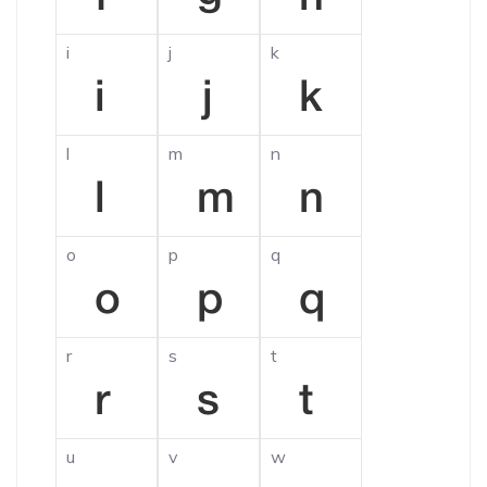
i
j
k
l
m
n
o
p
q
r
s
t
u
v
w