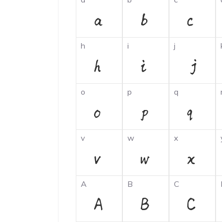
h
i
j
o
p
q
v
w
x
A
B
C