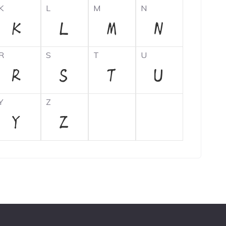
K
L
M
N
R
S
T
U
Y
Z