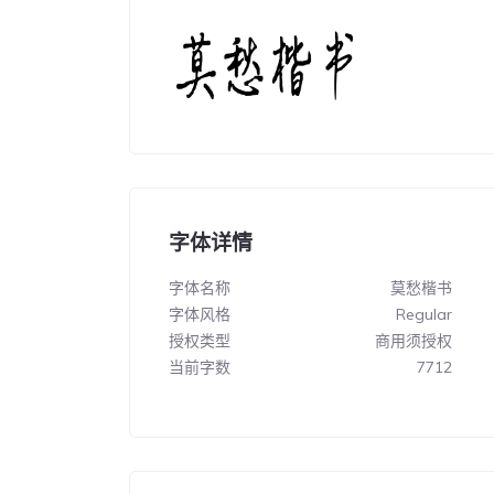
字体详情
字体名称
莫愁楷书
字体风格
Regular
授权类型
商用须授权
当前字数
7712