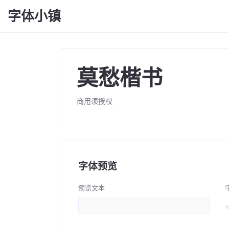
字体小镇
莫愁楷书
商用须授权
字体预览
预览文本