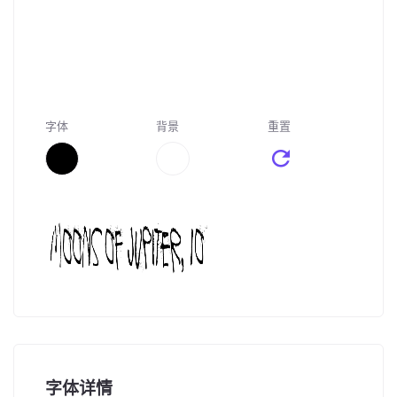
字体
背景
重置
字体详情