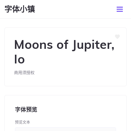
字体小镇
Moons of Jupiter,
Io
商用须授权
字体预览
预览文本