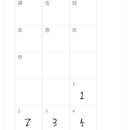
肆
伍
陆
柒
捌
玖
拾
1
2
3
4