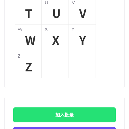
T
U
V
W
X
Y
Z
加入批量