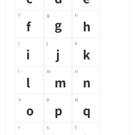
f
g
h
i
j
k
l
m
n
o
p
q
r
s
t