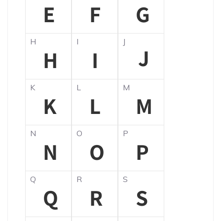
H
I
J
K
L
M
N
O
P
Q
R
S