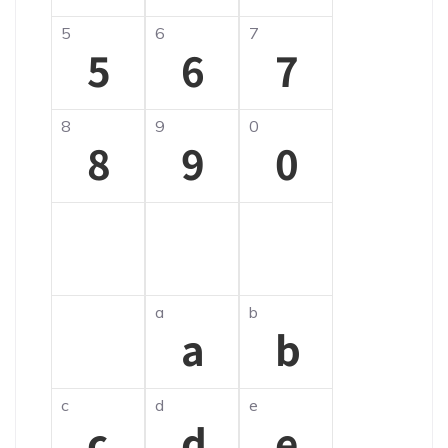
5
6
7
8
9
0
a
b
c
d
e