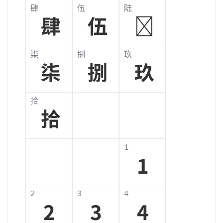
肆
伍
陆
柒
捌
玖
拾
1
2
3
4