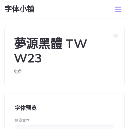
字体小镇
夢源黑體 TW
W23
免费
字体预览
预览文本