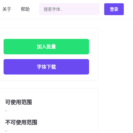
关于
帮助
登录
加入批量
字体下载
可使用范围
-
不可使用范围
-