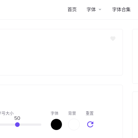
首页
字体
字体合集
字号大小
字体
背景
重置
50