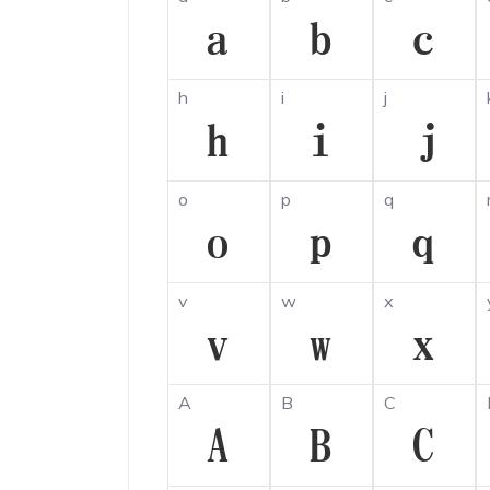
h
i
j
o
p
q
v
w
x
A
B
C