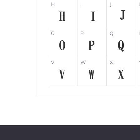
H
I
J
O
P
Q
V
W
X