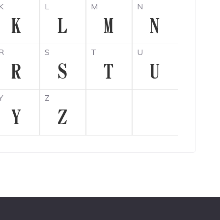
K
L
M
N
R
S
T
U
Y
Z