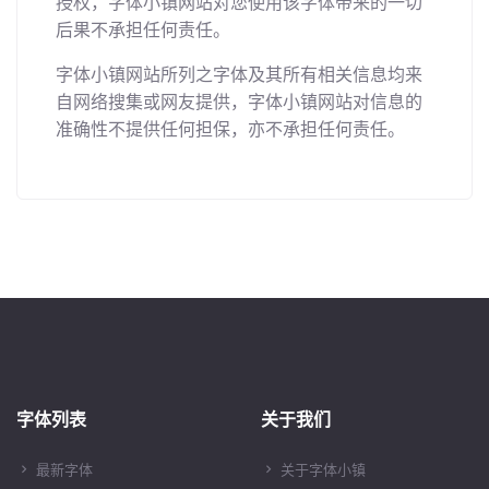
授权，字体小镇网站对您使用该字体带来的一切
后果不承担任何责任。
字体小镇网站所列之字体及其所有相关信息均来
自网络搜集或网友提供，字体小镇网站对信息的
准确性不提供任何担保，亦不承担任何责任。
字体列表
关于我们
最新字体
关于字体小镇