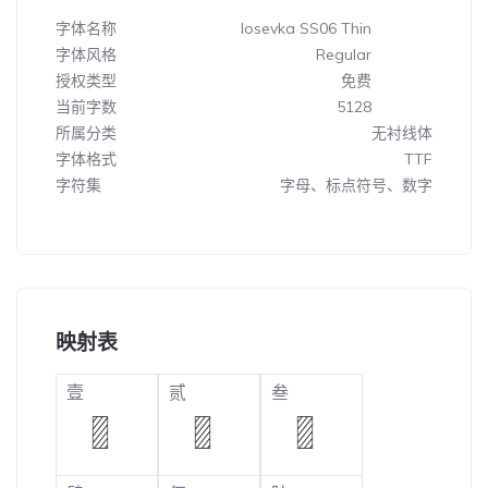
字体名称
Iosevka SS06 Thin
字体风格
Regular
授权类型
免费
当前字数
5128
所属分类
无衬线体
字体格式
TTF
字符集
字母、标点符号、数字
映射表
壹
贰
叁