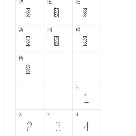
肆
伍
陆
柒
捌
玖
拾
1
2
3
4