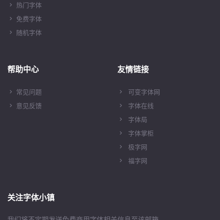
热门字体
免费字体
随机字体
帮助中心
友情链接
常见问题
可变字体网
意见反馈
字体在线
字体局
字体掌柜
极字网
福字网
关注字体小镇
我们将不定期发送免费商用字体相关信息至该邮箱