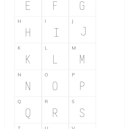
H
I
J
K
L
M
N
O
P
Q
R
S
T
U
V