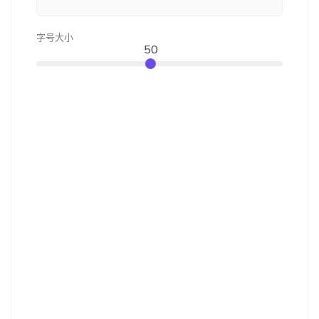
字号大小
50