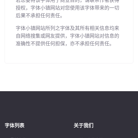
若您要将该字体用于商业目的，请联系作者获得
授权，字体小镇网站对您使用该字体带来的一切
后果不承担任何责任。
字体小镇网站所列之字体及其所有相关信息均来
自网络搜集或网友提供，字体小镇网站对信息的
准确性不提供任何担保，亦不承担任何责任。
字体列表
关于我们