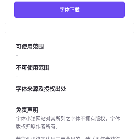
字体下载
可使用范围
-
不可使用范围
-
字体来源及授权出处
-
免责声明
字体小镇网站对其所列之字体不拥有版权，字体
版权归原作者所有。