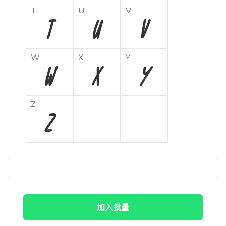
T
U
V
W
X
Y
Z
加入批量