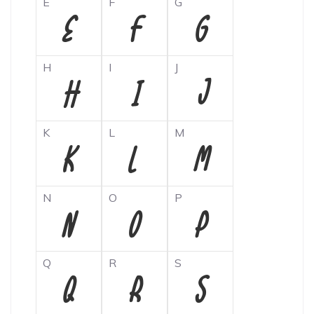
E
F
G
H
I
J
K
L
M
N
O
P
Q
R
S