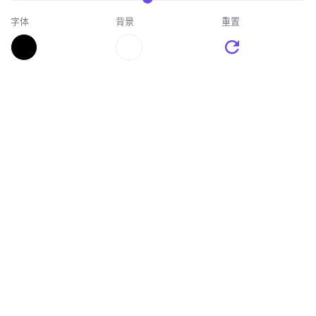
字体
背景
重置