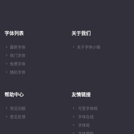
字体列表
关于我们
最新字体
关于字体小镇
热门字体
免费字体
随机字体
帮助中心
友情链接
常见问题
可变字体网
意见反馈
字体在线
字体局
字体掌柜