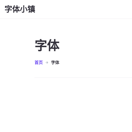
字体小镇
字体
首页
字体