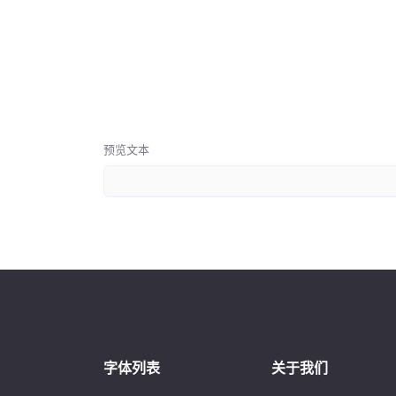
预览文本
字体列表
关于我们