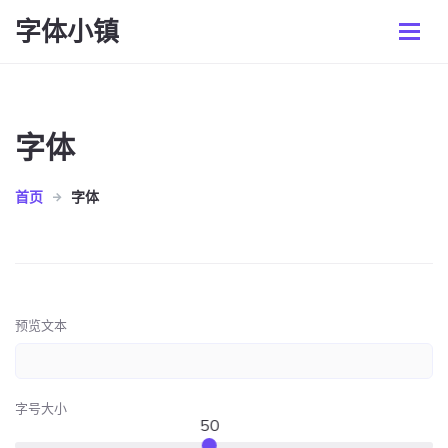
字体小镇
字体
首页
字体
预览文本
字号大小
50