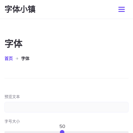
字体小镇
字体
首页
字体
预览文本
字号大小
50