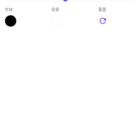
字体
背景
重置