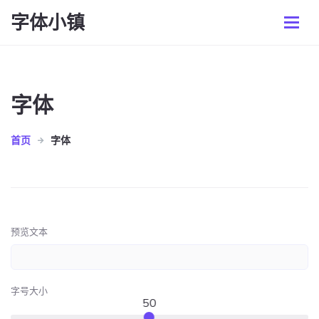
字体小镇
字体
首页
字体
预览文本
字号大小
50