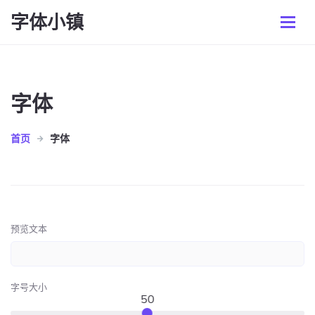
字体小镇
字体
首页
字体
预览文本
字号大小
50