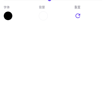
字体
背景
重置