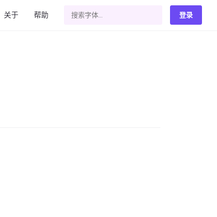
关于
帮助
登录