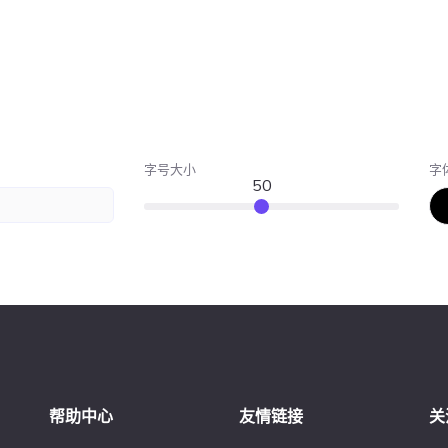
字号大小
字
50
帮助中心
友情链接
关