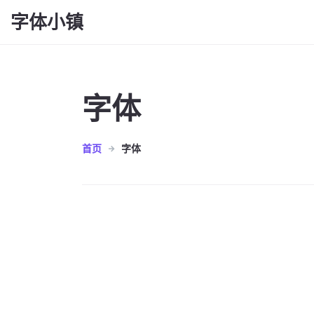
字体小镇
字体
首页
字体