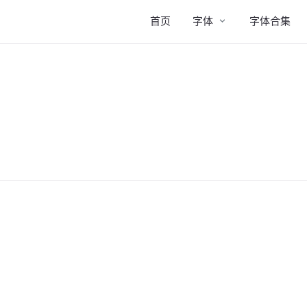
首页
字体
字体合集