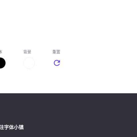
体
背景
重置
注字体小镇