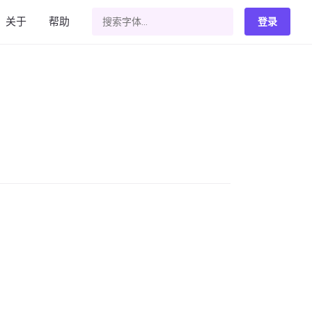
关于
帮助
登录