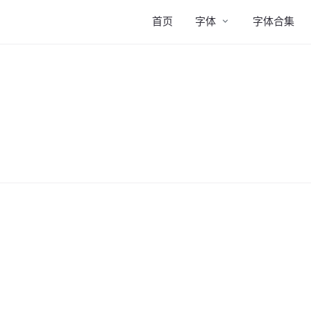
首页
字体
字体合集