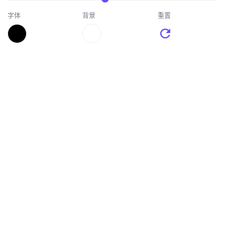
字体
背景
重置