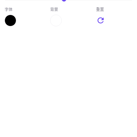
字体
背景
重置