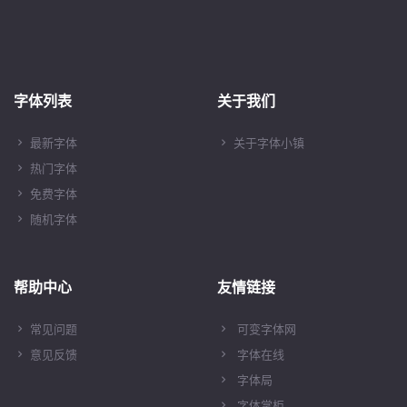
字体列表
关于我们
最新字体
关于字体小镇
热门字体
免费字体
随机字体
帮助中心
友情链接
常见问题
可变字体网
意见反馈
字体在线
字体局
字体掌柜