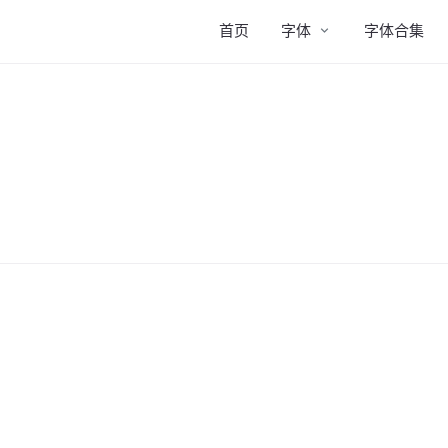
首页
字体
字体合集