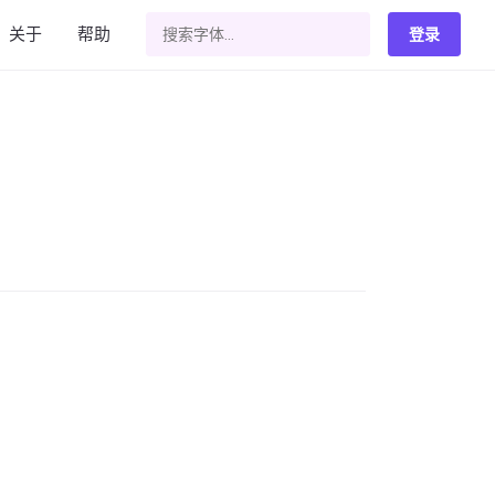
关于
帮助
登录