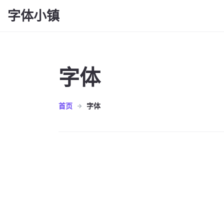
字体小镇
字体
首页
字体