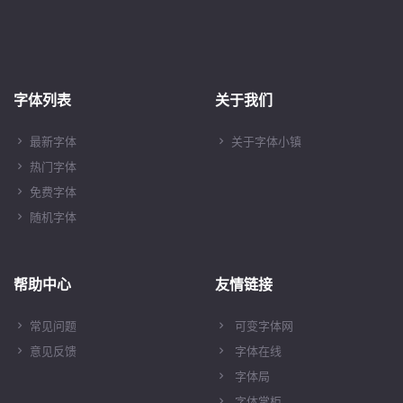
字体列表
关于我们
最新字体
关于字体小镇
热门字体
免费字体
随机字体
帮助中心
友情链接
常见问题
可变字体网
意见反馈
字体在线
字体局
字体掌柜