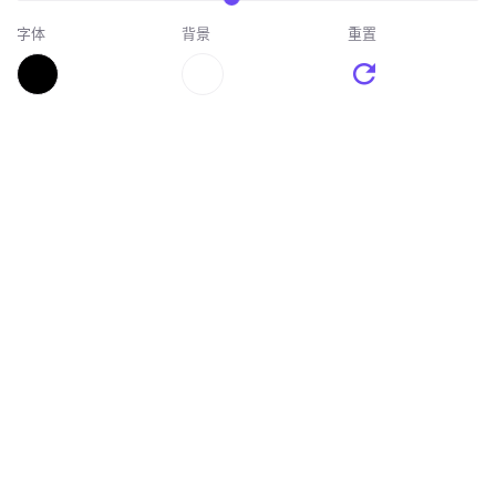
字体
背景
重置