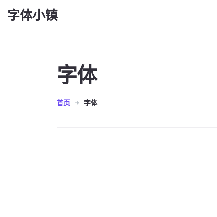
字体小镇
字体
首页
字体