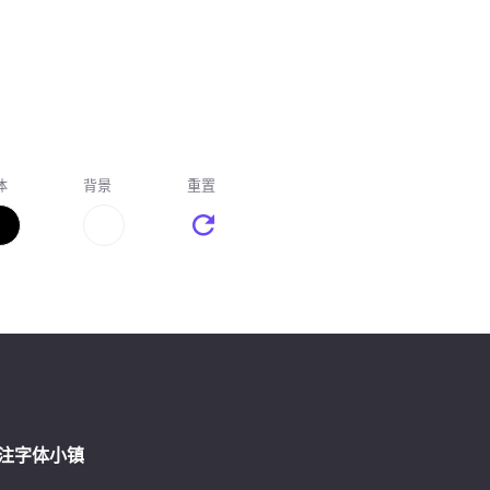
体
背景
重置
注字体小镇