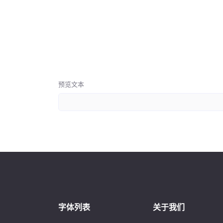
预览文本
字体列表
关于我们