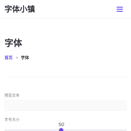
字体小镇
字体
首页
字体
预览文本
字号大小
50