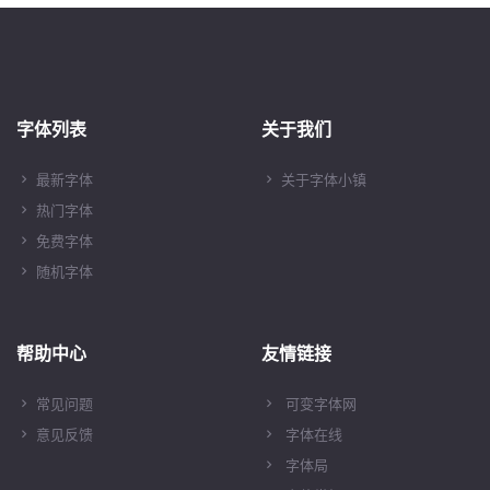
字体列表
关于我们
最新字体
关于字体小镇
热门字体
免费字体
随机字体
帮助中心
友情链接
常见问题
可变字体网
意见反馈
字体在线
字体局