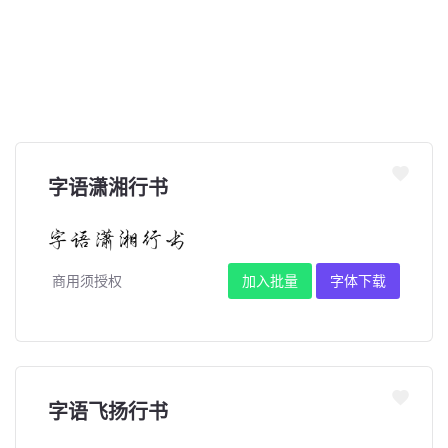
字语潇湘行书
商用须授权
加入批量
字体下载
字语飞扬行书