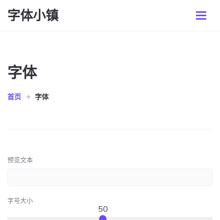
字体小镇
字体
首页
字体
预览文本
字号大小
50