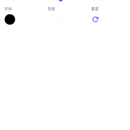
字体
背景
重置