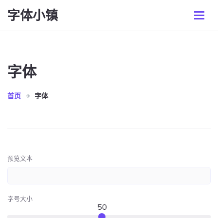
字体小镇
字体
首页
字体
预览文本
字号大小
50