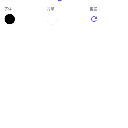
字体
背景
重置