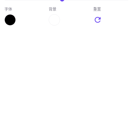
字体
背景
重置