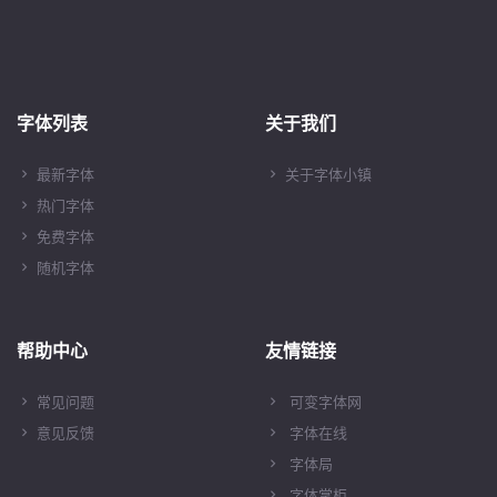
字体列表
关于我们
最新字体
关于字体小镇
热门字体
免费字体
随机字体
帮助中心
友情链接
常见问题
可变字体网
意见反馈
字体在线
字体局
字体掌柜