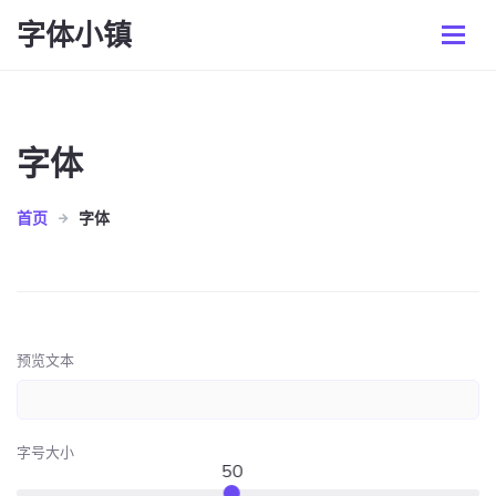
字体小镇
字体
首页
字体
预览文本
字号大小
50