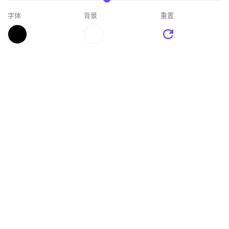
字体
背景
重置