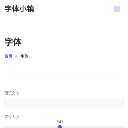
字体小镇
字体
首页
字体
预览文本
字号大小
50