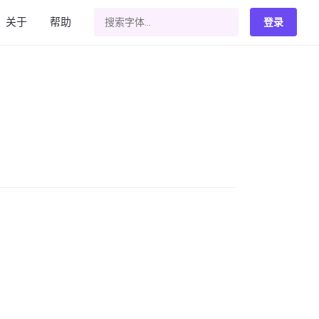
关于
帮助
登录