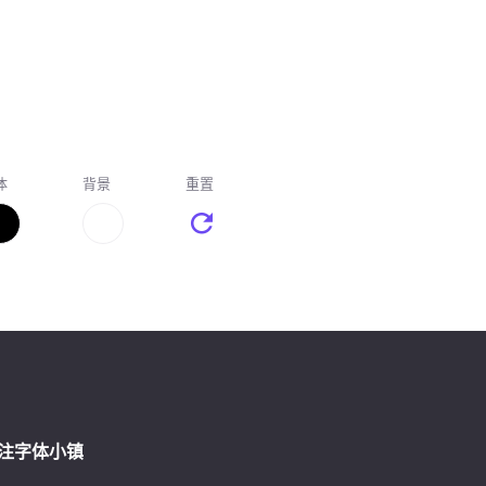
体
背景
重置
注字体小镇