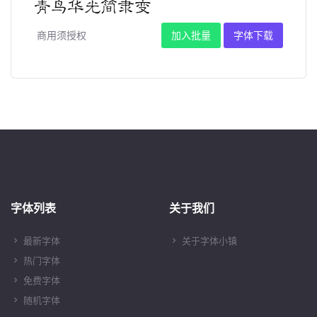
商用须授权
加入批量
字体下载
字体列表
关于我们
最新字体
关于字体小镇
热门字体
免费字体
随机字体