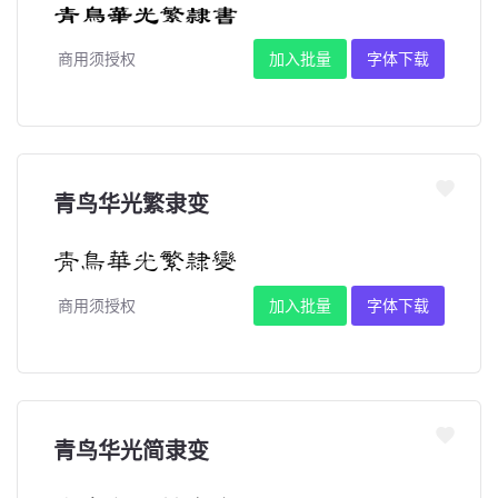
商用须授权
加入批量
字体下载
青鸟华光繁隶变
商用须授权
加入批量
字体下载
青鸟华光简隶变