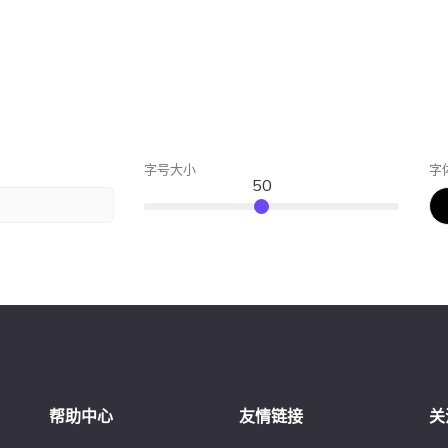
字号大小
字
50
帮助中心
友情链接
关