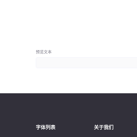
预览文本
字体列表
关于我们