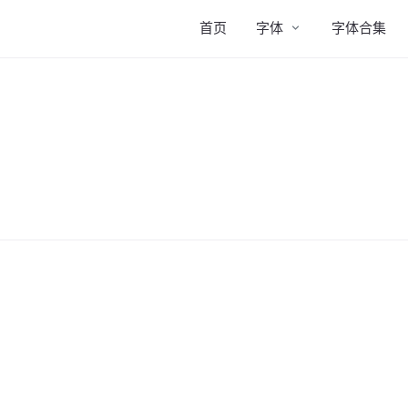
首页
字体
字体合集