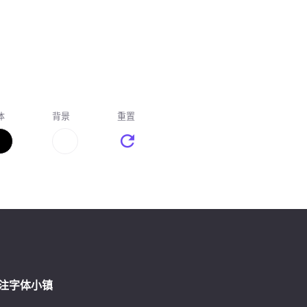
体
背景
重置
注字体小镇