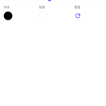
字体
背景
重置