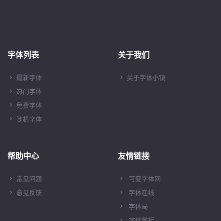
字体列表
关于我们
最新字体
关于字体小镇
热门字体
免费字体
随机字体
帮助中心
友情链接
常见问题
可变字体网
意见反馈
字体在线
字体局
字体掌柜