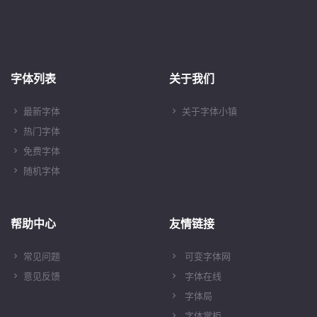
字体列表
关于我们
最新字体
关于字体小镇
热门字体
免费字体
随机字体
帮助中心
友情链接
常见问题
可变字体网
意见反馈
字体在线
字体局
字体掌柜