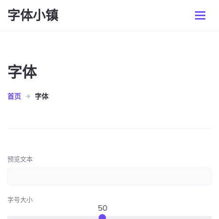
字体小镇
字体
首页
字体
预览文本
字号大小
50