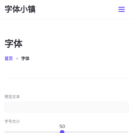
字体小镇
字体
首页
字体
预览文本
字号大小
50