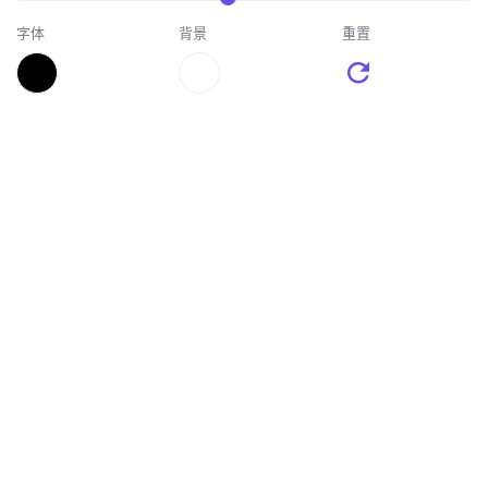
字体
背景
重置