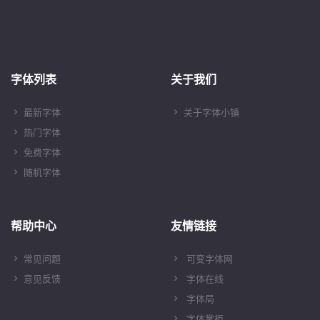
字体列表
关于我们
最新字体
关于字体小镇
热门字体
免费字体
随机字体
帮助中心
友情链接
常见问题
可变字体网
意见反馈
字体在线
字体局
字体掌柜