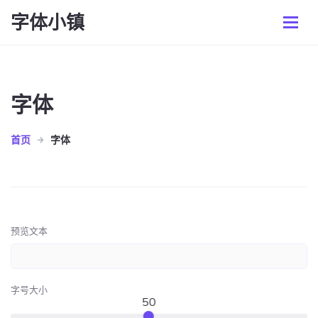
字体小镇
字体
首页
字体
预览文本
字号大小
50