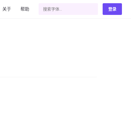
关于
帮助
登录