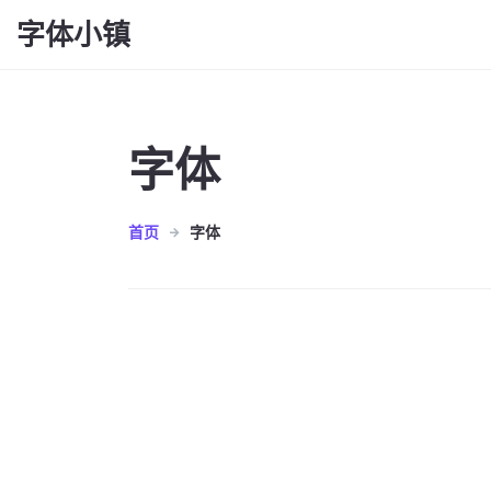
字体小镇
字体
首页
字体