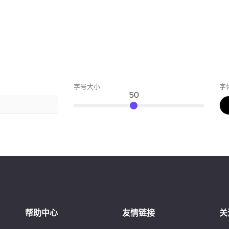
字号大小
字
50
帮助中心
友情链接
关