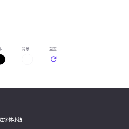
体
背景
重置
注字体小镇