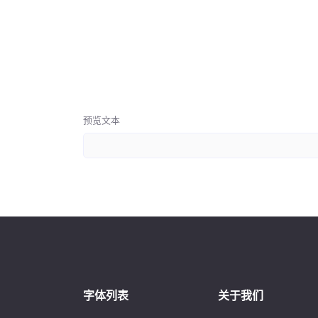
预览文本
字体列表
关于我们